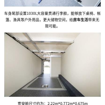
车身尾部设置1030L大容量贯通行李舱，能够放下桌椅、帐
篷、渔具等户外用品，更大储物空间，给
房车生活
带来无
限可能。
贯穿舱尺寸约为：2.22m*0.772m*0.675m