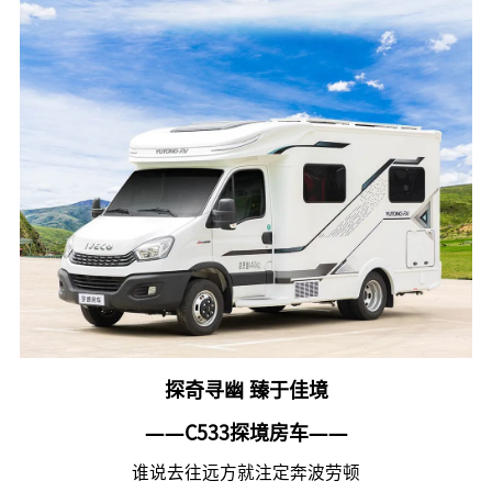
探奇寻幽 臻于佳境
——C533探境
房车
——
谁说去往远方就注定奔波劳顿