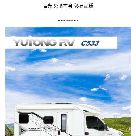
高光 免漆车身 彰显品质
﹏﹏﹏﹏