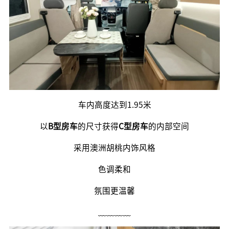
车内高度达到1.95米
以
B型房车
的尺寸获得
C型房车
的内部空间
采用澳洲胡桃内饰风格
色调柔和
氛围更温馨
﹏﹏﹏﹏